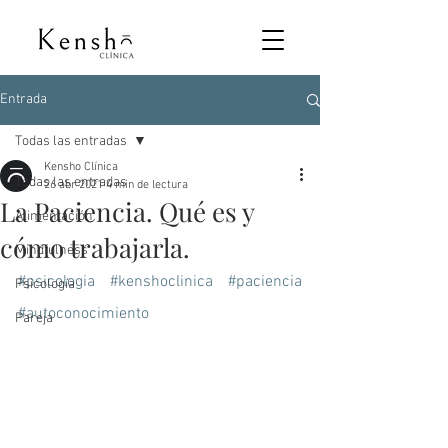
Entrada
Todas las entradas
Kensho Clínica
Todas las entradas
26 abr 2021
4 min de lectura
La Paciencia. Qué es y
Alimentación
cómo trabajarla.
Mindfulness
#psicologia
#kenshoclinica
#paciencia
Psicología
#autoconocimiento
Pareja