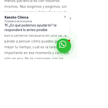
menos paciencia es con nosotros 
mismos. Nos exigimos y exigimos, sin 
permitirnos parar ni fallar. En lugar de 
Kensho Clínica
pensar en qué es lo siguiente que tienes 
Propietario de la empresa
que hacer, en lugar de “castigarte” por 
👋 ¿En qué podemos ayudarte? te
tardar más de lo que consideras 
responderé lo antes posible
estrictamente necesario en una tarea, 
párate a pensar cómo puedes gestionar 
mejor tu tiempo, cuál es la tarea más 
importante en ese momento y céntrate 
sólo en esa. No te compares con los 
demás, cada persona requiere su 
tiempo. Y recuerda que una de las cosas 
más valiosas que tenemos es el tiempo, 
valóralo. 
9. 
Practica la meditación y la respiración 
consciente
: es una buena manera de 
desconectar de las prisas del mundo 