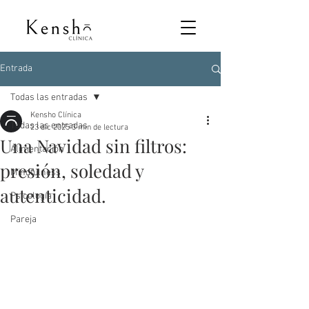
Entrada
Todas las entradas
Kensho Clínica
Todas las entradas
23 dic 2025
3 min de lectura
Una Navidad sin filtros:
Alimentación
presión, soledad y
Mindfulness
autenticidad.
Psicología
Pareja