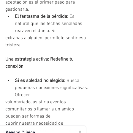
aceptación es el primer paso para 
gestionarla.
El fantasma de la pérdida:
 Es 
natural que las fechas señaladas 
reaviven el duelo. Si
extrañas a alguien, permítete sentir esa 
tristeza.
Una estrategia activa: Redefine tu 
conexión.
Si es soledad no elegida:
 Busca 
pequeñas conexiones significativas. 
Ofrecer
voluntariado, asistir a eventos 
comunitarios o llamar a un amigo 
pueden ser formas de
cubrir nuestra necesidad de 
vinculación. No busques llenar el vacío 
Kensho Clínica