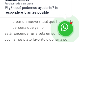
con ruido, sino crear
Propietario de la empresa
👋 ¿En qué podemos ayudarte? te
momentos auténticos
 de conexión.
responderé lo antes posible
Si es ausencia (duelo):
 Puedes 
crear un nuevo ritual que honre a la 
persona que ya no
está. Encender una vela en su honor, 
cocinar su plato favorito o donar a su 
causa
preferida, convirtiendo el dolor en un 
acto de amor, puede ser muy sanador.
Buscar apoyo psicológico en esta época 
es un acto de 
autocuidado
, no de 
debilidad. Si
sientes que la presión o la tristeza son 
inmanejables, un terapeuta puede 
ayudarte a gestionar
estas fechas desde un lugar de 
autenticidad, recordándote que el mejor 